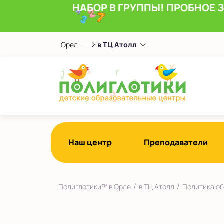
НАБОР В ГРУППЫ! ПРОБНОЕ 
Орел
в ТЦ Атолл
Выберите центр
в ТЦ Атолл
Показать на карте
Выбрать другой город
Наш центр
Преподаватели
/
/
Полиглотики™ в Орле
в ТЦ Атолл
Политика об