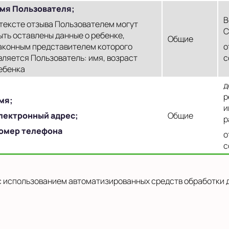
мя Пользователя;
В
 тексте отзыва Пользователем могут
С
ыть оставлены данные о ребенке,
Общие
аконным представителем которого
о
вляется Пользователь: имя, возраст
с
ебенка
д
р
мя;
и
лектронный адрес;
Общие
р
омер телефона
о
с
 использованием автоматизированных средств обработки д