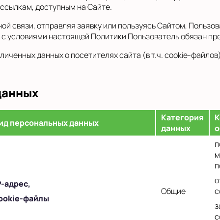
 ссылкам, доступным на Сайте.
ой связи, отправляя заявку или пользуясь Сайтом, Пользов
 с условиями настоящей Политики Пользователь обязан пре
личенных данных о посетителях сайта (в т.ч. cookie-файлов
данных
Категория
К
ид персональных данных
данных
о
п
м
п
о
P
-адрес,
Общие
с
ookie-файлы
з
c