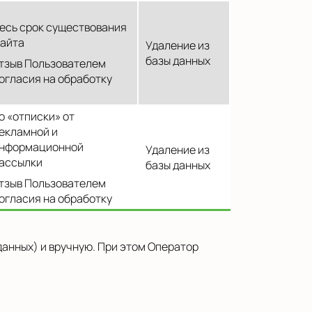
есь срок существования
айта
Удаление из
базы данных
тзыв Пользователем
огласия на обработку
о «отписки» от
екламной и
нформационной
Удаление из
ассылки
базы данных
тзыв Пользователем
огласия на обработку
анных) и вручную. При этом Оператор