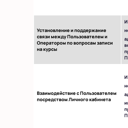
И
Установление и поддержание
н
связи между Пользователем и
а
Оператором по вопросам записи
в
на курсы
п
П
И
н
Взаимодействие с Пользователем
а
посредством Личного кабинета
и
п
П