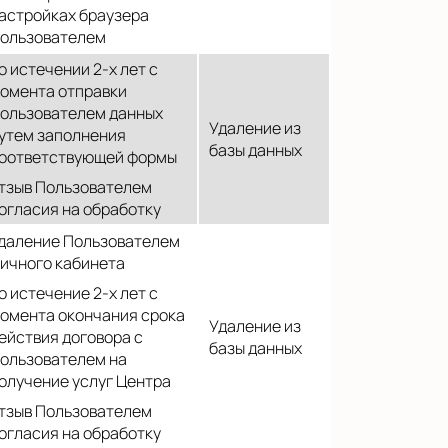
астройках браузера
ользователем
о истечении 2-х лет с
омента отправки
ользователем данных
Удаление из
утем заполнения
базы данных
оответствующей формы
тзыв Пользователем
огласия на обработку
даление Пользователем
ичного кабинета
о истечение 2-х лет с
омента окончания срока
Удаление из
ействия договора с
базы данных
ользователем на
олучение услуг Центра
тзыв Пользователем
огласия на обработку