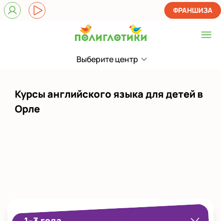
ФРАНШИЗА
Выберите центр
Выберите центр
в ТЦ Атолл
Курсы английского языка для детей в
Показать на карте
Орле
Выбрать другой город
1–3 года