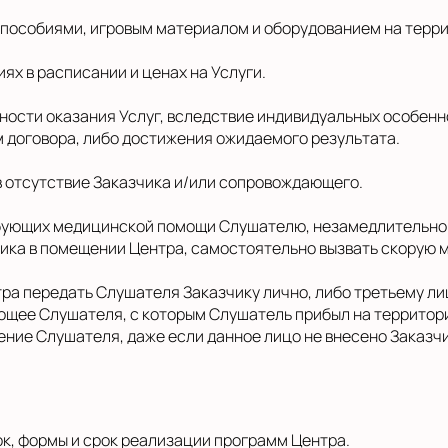
 пособиями, игровым материалом и оборудованием на терр
иях в расписании и ценах на Услуги.
азности оказания Услуг, вследствие индивидуальных особ
 договора, либо достижения ожидаемого результата.
в отсутствие Заказчика и/или сопровождающего.
требующих медицинской помощи Слушателю, незамедлительно 
чика в помещении Центра, самостоятельно вызвать скорую
нтра передать Слушателя Заказчику лично, либо третьему 
щее Слушателя, с которым Слушатель прибыл на территори
ние Слушателя, даже если данное лицо не внесено Заказч
ок, формы и срок реализации программ Центра.