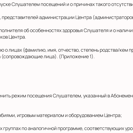
пуске Слушателем посещений и о причинах такого отсутстви
, представителей администрации Центра (администраторов)
сполнителя об особенностях здоровья Слушателя и о налич
ков Центра.
ю о лицах (фамилию, имя, отчество, степень родства/кем 
 (сопровождающие лица). (Приложение 1).
менить режим посещения Слушателем, указанный в Абонеме
обиями, игровым материалом и оборудованием Центра;
ых группах по аналогичной программе, соответствующих ур