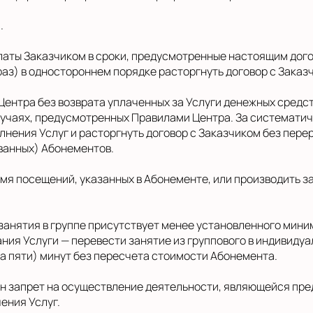
.
еоплаты Заказчиком в сроки, предусмотренные настоящим до
раз) в одностороннем порядке расторгнуть договор с Заказ
 Центра без возврата уплаченных за Услуги денежных сред
учаях, предусмотренных Правилами Центра. За систематич
нения Услуг и расторгнуть договор с Заказчиком без пере
ванных) Абонементов.
ремя посещений, указанных в Абонементе, или производить 
я занятия в группе присутствует менее установленного мин
ния Услуги — перевести занятие из группового в индивиду
ка пяти) минут без пересчета стоимости Абонемента.
еден запрет на осуществление деятельности, являющейся пр
ения Услуг.