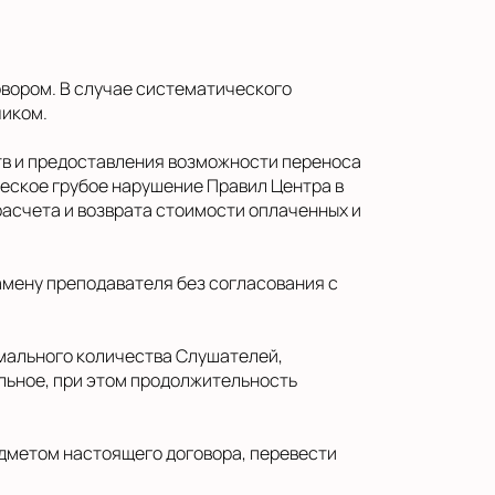
говором. В случае систематического
чиком.
ств и предоставления возможности переноса
еское грубое нарушение Правил Центра в
расчета и возврата стоимости оплаченных и
замену преподавателя без согласования с
имального количества Слушателей,
альное, при этом продолжительность
едметом настоящего договора, перевести