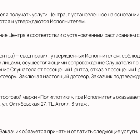
теля получать услуги Центра, в установленное на основани
ются и утверждаются Исполнителем.
ение Центра в соответствии с установленным расписанием 
 Центра)— свод правил, утвержденных Исполнителем, соблю
и лицами, осуществляющими сопровождение Слушателя по
ние Слушателя от посещений Центра, отказ в посещении Це
оговору. Заключая настоящий договор, Заказчик подтвержда
и торговой марки «Полиглотики», где Исполнитель оказывае
ул. Октябрьская 27, ТЦ Атолл, 3 этаж .
а Заказчик обязуется принять и оплатить следующие услуги: