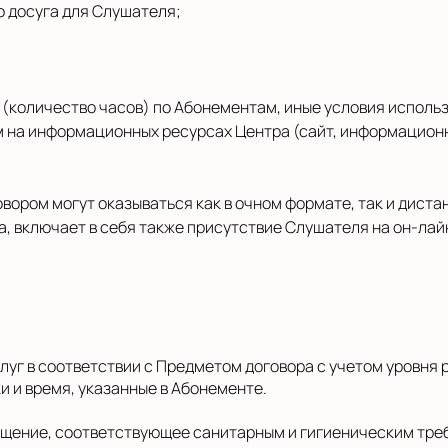
о досуга для Слушателя;
уг (количество часов) по Абонементам, иные условия испо
на информационных ресурсах Центра (сайт, информационны
говором могут оказываться как в очном формате, так и дист
а, включает в себя также присутствие Слушателя на он-ла
Услуг в соответствии с Предметом договора с учетом уровня
и и время, указанные в Абонементе.
омещение, соответствующее санитарным и гигиеническим тре